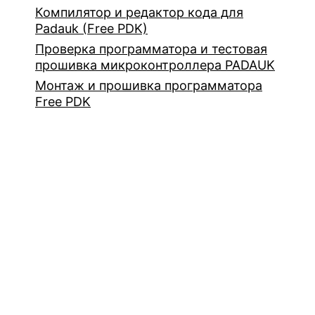
Компилятор и редактор кода для
Padauk (Free PDK)
Проверка программатора и тестовая
прошивка микроконтроллера PADAUK
Монтаж и прошивка программатора
Free PDK