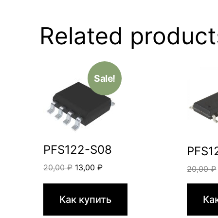
Related product
Sale!
PFS122-S08
PFS1
Original
Current
20,00
₽
13,00
₽
20,00
₽
price
price
was:
is:
Как купить
Ка
20,00 ₽.
13,00 ₽.