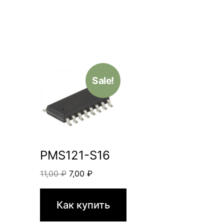
Sale!
PMS121-S16
Original
Current
11,00
₽
7,00
₽
price
price
was:
is:
Как купить
11,00 ₽.
7,00 ₽.