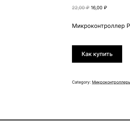
Original
Current
22,00
₽
16,00
₽
price
price
was:
is:
Микроконтроллер 
22,00 ₽.
16,00 ₽.
Как купить
Category:
Микроконтроллер