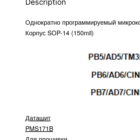
Description
Однократно программируемый микроко
Корпус SOP-14 (150mil)
Даташит
PMS171B
Для прошивки