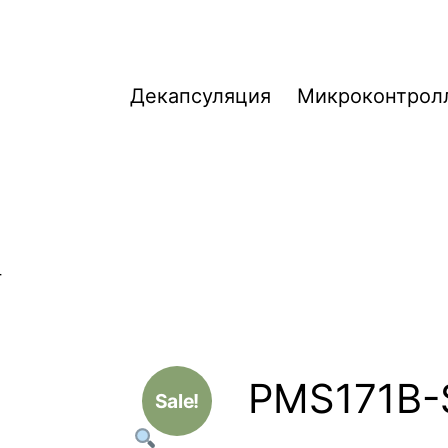
Декапсуляция
Микроконтрол
4
PMS171B-
Sale!