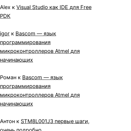
Alex
к
Visual Studio как IDE для Free
PDK
igor
к
Bascom — язык
программирования
микроконтроллеров Atmel для
начинающих
Роман
к
Bascom — язык
программирования
микроконтроллеров Atmel для
начинающих
Антон
к
STM8L001J3 первые шаги,
очень подробно