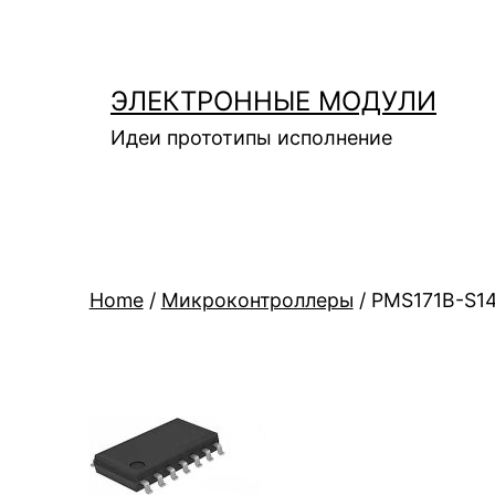
Перейти
к
содержимому
ЭЛЕКТРОННЫЕ МОДУЛИ
Идеи прототипы исполнение
Home
/
Микроконтроллеры
/ PMS171B-S1